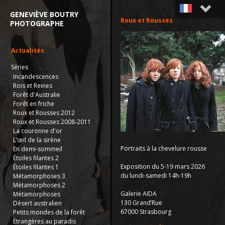
GENEVIÈVE BOUTRY
Roux et Rousses
PHOTOGRAPHE
Français
English
Actualités
Séries
Incandescences
Rois et Reines
Forêt d'Australie
Forêt en friche
Roux et Rousses 2012
Roux et Rousses 2008-2011
La couronne d'or
L’œil de la sirène
Portraits à la chevelure rousse
En demi-sommeil
Étoiles filantes 2
Exposition du 5-19 mars 2026
Étoiles filantes 1
du lundi-samedi 14h-19h
Métamorphoses 3
Métamorphoses 2
Galerie
AIDA
Métamorphoses
130 Grand’Rue
Désert australien
67000 Strasbourg
Petits mondes de la forêt
Etrangères au paradis