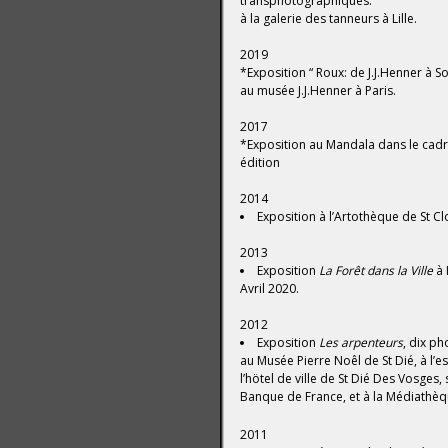
transphotographiques.
à la galerie des tanneurs à Lille.
2019
*Exposition “ Roux: de J.J.Henner à So
au musée J.J.Henner à Paris.
2017
*Exposition au Mandala dans le cad
édition
2014
Exposition à l’Artothèque de St C
2013
Exposition
La Forêt dans la Ville
à 
Avril 2020.
2012
Exposition
Les arpenteurs
, dix ph
au Musée Pierre Noêl de St Dié, à l’e
l’hötel de ville de St Dié Des Vosges, 
Banque de France, et à la Médiathèq
2011