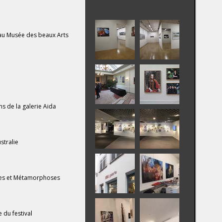
” au Musée des beaux Arts
ns de la galerie Aida
stralie
ines et Métamorphoses
 du festival