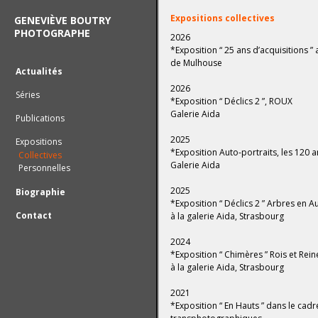
Expositions collectives
GENEVIÈVE BOUTRY
PHOTOGRAPHE
2026
*Exposition “ 25 ans d’acquisitions 
de Mulhouse
Actualités
2026
Séries
*Exposition “ Déclics 2 ”,
ROUX
Galerie Aida
Publications
2025
Expositions
*Exposition Auto-portraits, les 120 a
Collectives
Galerie Aida
Personnelles
2025
Biographie
*Exposition “ Déclics 2 ” Arbres en Au
Contact
à la galerie Aida, Strasbourg
2024
*Exposition “ Chimères ” Rois et Re
à la galerie Aida, Strasbourg
2021
*Exposition “ En Hauts ” dans le cadre