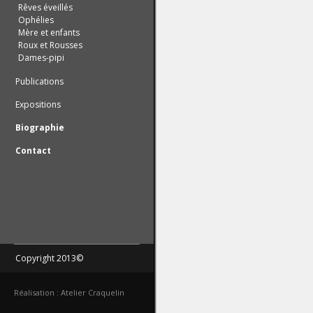
Rêves éveillés
Ophélies
Mère et enfants
Roux et Rousses
Dames-pipi
Publications
Expositions
Biographie
Contact
Copyright 2013©
Réalisation : Atelier Craquelin