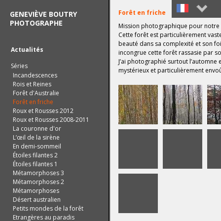
Forêt en friche
GENEVIÈVE BOUTRY
PHOTOGRAPHE
Mission photographique pour notre c
Français
Cette forêt est particulièrement vaste
beauté dans sa complexité et son foi
English
Actualités
incongrue cette forêt rassasie par so
J’ai photographié surtout l’automne 
Séries
mystérieux et particulièrement envo
Incandescences
Rois et Reines
Forêt d'Australie
Forêt en friche
Roux et Rousses 2012
Roux et Rousses 2008-2011
La couronne d'or
L’œil de la sirène
En demi-sommeil
Étoiles filantes 2
Étoiles filantes 1
Métamorphoses 3
Métamorphoses 2
Métamorphoses
Désert australien
Petits mondes de la forêt
Etrangères au paradis