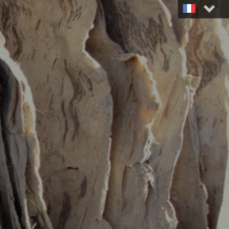
Français
English