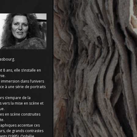
rasbourg.
8 ans, elle s’installe en
hie.
 immersion dans l’univers
e à une série de portraits
eurs s’empare de la
 vers la mise en scène et
ue.
es en scène construites
te.
raphiques accentue ces
urs, de grands contrastes
ants (1995), Ophélie