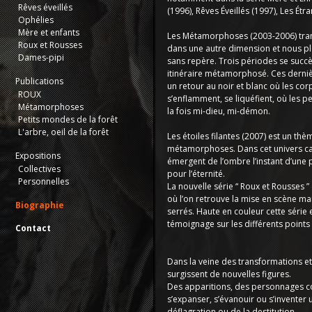
Rêves éveillés
(1996), Rêves Éveillés (1997), Les Étr
Ophélies
Mère et enfants
Les Métamorphoses (2003-2006) tra
Roux et Rousses
dans une autre dimension et nous p
Dames-pipi
sans repère. Trois périodes se succè
itinéraire métamorphosé. Ces derni
Publications
un retour au noir et blanc où les cor
ROUX
s’enflamment, se liquéfient, où les 
Métamorphoses
la fois mi-dieu, mi-démon.
Petits mondes de la forêt
L'arbre, oeil de la forêt
Les étoiles filantes (2007) est un thè
métamorphoses. Dans cet univers ca
Expositions
émergent de l’ombre l’instant d’une 
Collectives
pour l’éternité.
Personnelles
La nouvelle série “ Roux et Rousses ”
où l’on retrouve la mise en scène mai
Biographie
serrés. Haute en couleur cette série
témoignage sur les différents points
Contact
Dans la veine des transformations et
surgissent de nouvelles figures.
Des apparitions, des personnages 
s’expanser, s’évanouir ou s’inventer 
déflagration ou de la destitution.