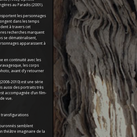
angères au Paradis (2001).
nsportent les personnages
longent dans les temps
dent à travers cet
ères recherches marquent
ps se dématérialisent,
personnages apparaissent à
me en continuité avec les
ravagesque, les corps
photo, avant d’y retourner
 (2008-2010) est une série
s aussi des portraits très
 est accompagnée d’un film-
 de vue.
 transfigurations
couronnés semblent
un théâtre imaginaire de la