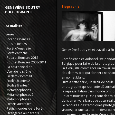
Biographie
GENEVIÈVE BOUTRY
PHOTOGRAPHE
Actualités
Séries
Incandescences
Rois et Reines
Forêt d'Australie
Geneviève Boutry vit et travaille à St
Forêt en friche
Roux et Rousses 2012
Comédienne et violoncelliste pendant 
Roux et Rousses 2008-2011
Belgique pour faire de la photograp
La couronne d'or
En 1986, elle commence un travail en
L’œil de la sirène
des dames-pipi qui donnera naissanc
En demi-sommeil
en noir et blanc.
Étoiles filantes 2
Suite à cette série, un désir de coul
Étoiles filantes 1
photographe qui s’oriente désormais
Métamorphoses 3
la représentation d’un monde oniriq
Métamorphoses 2
Roux et Rousses (1988 ) sont des mis
Métamorphoses
dans un univers baroque et surréalis
Désert australien
Le recours à des techniques photog
Petits mondes de la forêt
visions par une saturation des coule
Etrangères au paradis
notamment dans la série Mère et Enf