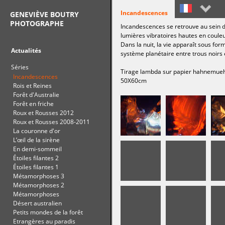
Incandescences
GENEVIÈVE BOUTRY
PHOTOGRAPHE
Incandescences se retrouve au sein d
Français
lumières vibratoires hautes en couleu
Dans la nuit, la vie apparaît sous form
English
Actualités
système planétaire entre trous noirs
Séries
Tirage lambda sur papier hahnemue
Incandescences
50X60cm
Rois et Reines
Forêt d'Australie
Forêt en friche
Roux et Rousses 2012
Roux et Rousses 2008-2011
La couronne d'or
L’œil de la sirène
En demi-sommeil
Étoiles filantes 2
Étoiles filantes 1
Métamorphoses 3
Métamorphoses 2
Métamorphoses
Désert australien
Petits mondes de la forêt
Etrangères au paradis