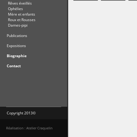
Rêves éveillés
Ophélies
Mère et enfants
Roux et Rousses
Dames-pipi
Publications
Expositions
Biographie
Contact
Copyright 2013©
Réalisation : Atelier Craquelin