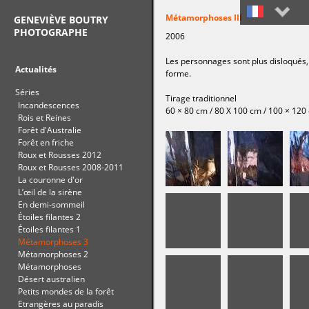
Métamorphoses III
GENEVIÈVE BOUTRY
PHOTOGRAPHE
2006
Français
Les personnages sont plus disloqués, 
English
Actualités
forme.
Séries
Tirage traditionnel
Incandescences
60 × 80 cm / 80 X 100 cm / 100 × 120
Rois et Reines
Forêt d'Australie
Forêt en friche
Roux et Rousses 2012
Roux et Rousses 2008-2011
La couronne d'or
L’œil de la sirène
En demi-sommeil
Étoiles filantes 2
Étoiles filantes 1
Métamorphoses 3
Métamorphoses 2
Métamorphoses
Désert australien
Petits mondes de la forêt
Etrangères au paradis