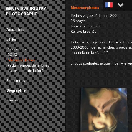
Métamorphoses
GENEVIÈVE BOUTRY
PHOTOGRAPHE
Petites vagues éditions, 2006
Français
96 pages
Format 23,5×30,5
English
Actualités
Reliure brochée
Séries
Cet ouvrage regroupe 3 séries d’ima
2003-2006 ) de recherches photograp
Publications
“ au-delà de la réalité ”.
ROUX
Métamorphoses
Si vous souhaitez acquérir ce livre ve
Petits mondes de la forêt
L'arbre, oeil de la forêt
Expositions
Biographie
Contact