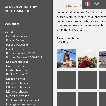
Roux et Rousses 1988
GENEVIÈVE BOUTRY
PHOTOGRAPHE
Le besoin de couleur s’est fait sentir
Français
aux cheveux roux et je les ai photogr
La présence emblématique des animau
English
Actualités
imagination transporte les uns et le
amplifient la réalité.
Séries
Incandescences
Tirage traditionnel
Rois et Reines
60 X 80 cm
Forêt d'Australie
Forêt en friche
Roux et Rousses 2012
Roux et Rousses 2008-2011
La couronne d'or
L’œil de la sirène
En demi-sommeil
Étoiles filantes 2
Étoiles filantes 1
Métamorphoses 3
Métamorphoses 2
Métamorphoses
Désert australien
Petits mondes de la forêt
Etrangères au paradis