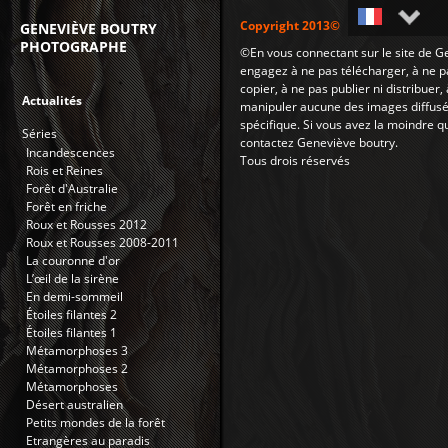
Copyright 2013©
GENEVIÈVE BOUTRY
PHOTOGRAPHE
©En vous connectant sur le site de G
Français
engagez à ne pas télécharger, à ne p
copier, à ne pas publier ni distribuer
English
Actualités
manipuler aucune des images diffusé
spécifique. Si vous avez la moindre que
Séries
contactez Geneviève boutry.
Incandescences
Tous drois réservés
Rois et Reines
Forêt d'Australie
Forêt en friche
Roux et Rousses 2012
Roux et Rousses 2008-2011
La couronne d'or
L’œil de la sirène
En demi-sommeil
Étoiles filantes 2
Étoiles filantes 1
Métamorphoses 3
Métamorphoses 2
Métamorphoses
Désert australien
Petits mondes de la forêt
Etrangères au paradis