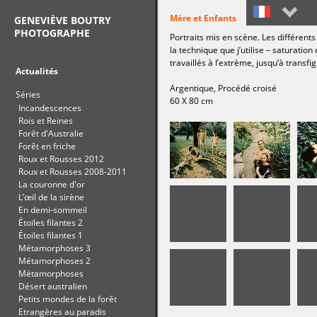
Mère et Enfants
GENEVIÈVE BOUTRY
PHOTOGRAPHE
Portraits mis en scène. Les différents
Français
la technique que j’utilise – saturati
travaillés à l’extrème, jusqu’à transf
English
Actualités
Argentique, Procédé croisé
Séries
60 X 80 cm
Incandescences
Rois et Reines
Forêt d'Australie
Forêt en friche
Roux et Rousses 2012
Roux et Rousses 2008-2011
La couronne d'or
L’œil de la sirène
En demi-sommeil
Étoiles filantes 2
Étoiles filantes 1
Métamorphoses 3
Métamorphoses 2
Métamorphoses
Désert australien
Petits mondes de la forêt
Etrangères au paradis