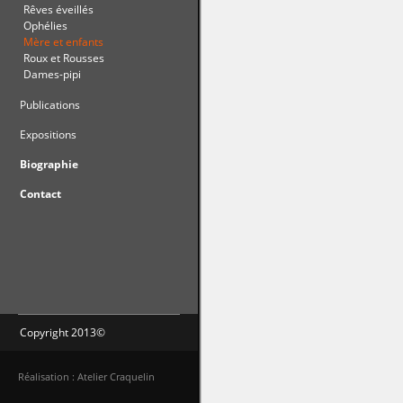
Rêves éveillés
Ophélies
Mère et enfants
Roux et Rousses
Dames-pipi
Publications
Expositions
Biographie
Contact
Copyright 2013©
Réalisation : Atelier Craquelin