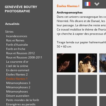
Étoiles filantes I
GENEVIÈVE BOUTRY
PHOTOGRAPHE
Anthropomorphes
Français
Dans cet univers caravagesque les co
l‘éternité. Fils dIcare et de Danaé, 
English
Actualités
leur passage. La démarche reste anc
Ce travail mobilise le thème de l‘hori
Séries
«je cherche à capter des processus d‘
Incandescences
Rois et Reines
Tirage lamda sur papier hahnemuehl
Forêt d'Australie
50 × 60 cm
Forêt en friche
Roux et Rousses 2012
Roux et Rousses 2008-2011
La couronne d'or
L’œil de la sirène
En demi-sommeil
Étoiles filantes 2
Étoiles filantes 1
Métamorphoses 3
Métamorphoses 2
Métamorphoses
Désert australien
Petits mondes de la forêt
Etrangères au paradis