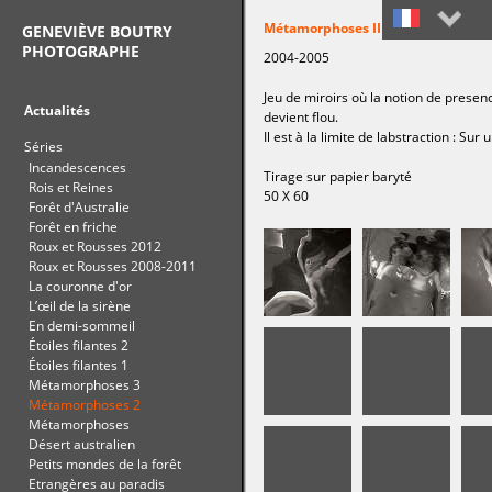
Métamorphoses II
GENEVIÈVE BOUTRY
PHOTOGRAPHE
2004-2005
Français
Jeu de miroirs où la notion de prese
English
Actualités
devient flou.
Il est à la limite de labstraction : S
Séries
Incandescences
Tirage sur papier baryté
Rois et Reines
50 X 60
Forêt d'Australie
Forêt en friche
Roux et Rousses 2012
Roux et Rousses 2008-2011
La couronne d'or
L’œil de la sirène
En demi-sommeil
Étoiles filantes 2
Étoiles filantes 1
Métamorphoses 3
Métamorphoses 2
Métamorphoses
Désert australien
Petits mondes de la forêt
Etrangères au paradis