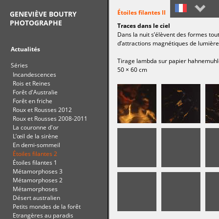
Étoiles filantes II
GENEVIÈVE BOUTRY
PHOTOGRAPHE
Traces dans le ciel
Français
Dans la nuit s’élèvent des formes to
d’attractions magnétiques de lumière
English
Actualités
Tirage lambda sur papier hahnemuhl
Séries
50 × 60 cm
Incandescences
Rois et Reines
Forêt d'Australie
Forêt en friche
Roux et Rousses 2012
Roux et Rousses 2008-2011
La couronne d'or
L’œil de la sirène
En demi-sommeil
Étoiles filantes 2
Étoiles filantes 1
Métamorphoses 3
Métamorphoses 2
Métamorphoses
Désert australien
Petits mondes de la forêt
Etrangères au paradis