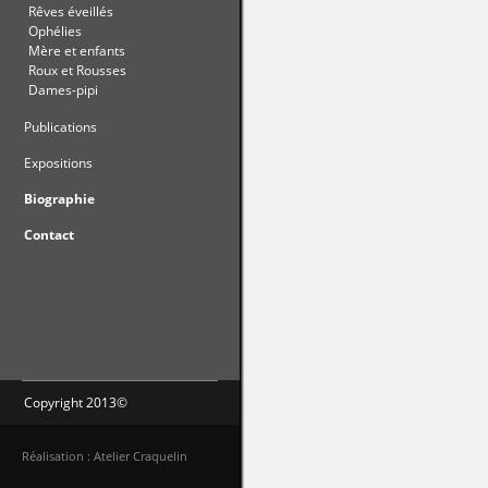
Rêves éveillés
Ophélies
Mère et enfants
Roux et Rousses
Dames-pipi
Publications
Expositions
Biographie
Contact
Copyright 2013©
Réalisation : Atelier Craquelin