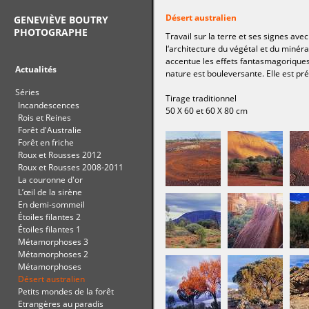
Désert australien
GENEVIÈVE BOUTRY
PHOTOGRAPHE
Travail sur la terre et ses signes ave
l‘architecture du végétal et du minéra
accentue les effets fantasmagoriques e
Actualités
nature est bouleversante. Elle est pr
Séries
Tirage traditionnel
Incandescences
50 X 60 et 60 X 80 cm
Rois et Reines
Forêt d'Australie
Forêt en friche
Roux et Rousses 2012
Roux et Rousses 2008-2011
La couronne d'or
L’œil de la sirène
En demi-sommeil
Étoiles filantes 2
Étoiles filantes 1
Métamorphoses 3
Métamorphoses 2
Métamorphoses
Désert australien
Petits mondes de la forêt
Etrangères au paradis