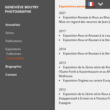
Expositions personnelles
GENEVIÈVE BOUTRY
PHOTOGRAPHE
2021
Français
Exposition
Rousses et Roux
au Musé
Mise en regard des oeuvres de Jean-
English
Actualités
2017
Séries
Exposition
Roux et Rousses
à la cou
Exposition
Roux et Rousses
à la lib
Publications
Expositions
2014
Exposition
Roux et Rousses
à la lib
Collectives
Personnelles
2013
Biographie
Exposition de la 2ème série de
Rou
l’Outre-Forêt à Kutzenhausen et au 
Contact
Mulhouse.
Exposition
Origines
au centre Euro
2012
Exposition de la 2ème série
Roux e
Ettappenstall à Erstein et à l’Institut
Espagne.